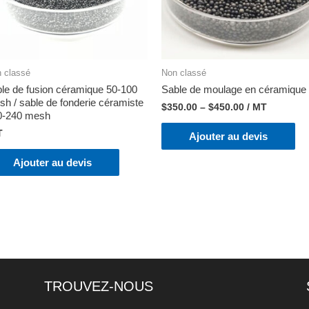
 classé
Non classé
le de fusion céramique 50-100
Sable de moulage en céramique
h / sable de fonderie céramiste
$
350.00
–
$
450.00
/ MT
0-240 mesh
T
Ajouter au devis
Ajouter au devis
TROUVEZ-NOUS