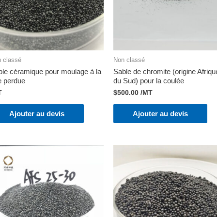
 classé
Non classé
le céramique pour moulage à la
Sable de chromite (origine Afriqu
e perdue
du Sud) pour la coulée
T
$
500.00
/MT
Ajouter au devis
Ajouter au devis