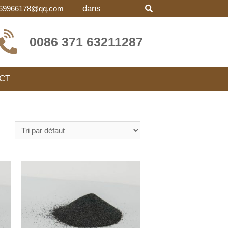
dans
69966178@qq.com
0086 371 63211287
CT