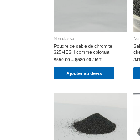
Non classé
Non
Poudre de sable de chromite
Sab
325MESH comme colorant
cir
$
550.00
–
$
580.00
/ MT
/M
Ajouter au devis