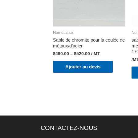
Non classé
Non
Sable de chromite pour la coulée de
sab
métaux/d’acier
mes
17
$
490.00
–
$
520.00
/ MT
/M
Ajouter au devis
CONTACTEZ-NOUS