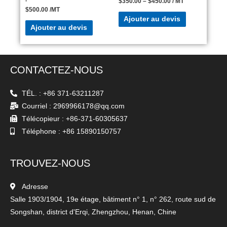
$
350.00
–
$
450.00
/ MT
$
500.00
/MT
Ajouter au devis
Ajouter au devis
CONTACTEZ-NOUS
TÉL. : +86 371-63211287
Courriel : 2969966178@qq.com
Télécopieur : +86-371-60305637
Téléphone : +86 15890150757
TROUVEZ-NOUS
Adresse
Salle 1903/1904, 19e étage, bâtiment n° 1, n° 262, route sud de
Songshan, district d'Erqi, Zhengzhou, Henan, Chine