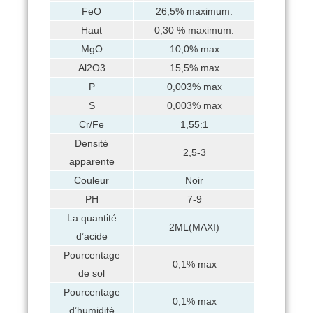
FeO
26,5% maximum.
Haut
0,30 % maximum.
MgO
10,0% max
Al2O3
15,5% max
P
0,003% max
S
0,003% max
Cr/Fe
1,55:1
Densité
2,5-3
apparente
Couleur
Noir
PH
7-9
La quantité
2ML(MAXI)
d’acide
Pourcentage
0,1% max
de sol
Pourcentage
0,1% max
d’humidité