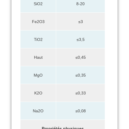
SiO2
8-20
Fe2O3
≤3
TiO2
≤3,5
Haut
≤0,45
MgO
≤0,35
K2O
≤0,33
Na2O
≤0,08
Propriétés physiques