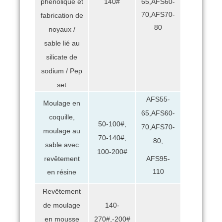
140#
65,AFS60-
phénolique et
70,AFS70-
fabrication de
80
noyaux /
sable lié au
silicate de
sodium / Pep
set
AFS55-
Moulage en
65,AFS60-
coquille,
50-100#,
70,AFS70-
moulage au
70-140#,
80,
sable avec
100-200#
revêtement
AFS95-
110
en résine
Revêtement
de moulage
140-
en mousse
270#,-200#