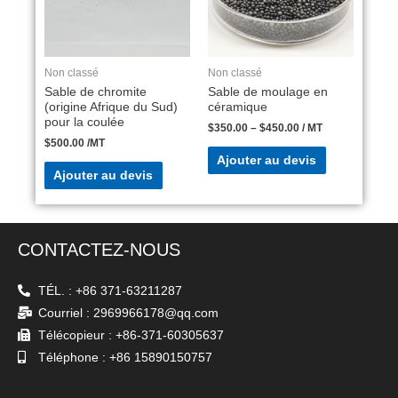
Non classé
Non classé
Sable de chromite
Sable de moulage en
(origine Afrique du Sud)
céramique
pour la coulée
$
350.00
–
$
450.00
/ MT
$
500.00
/MT
Ajouter au devis
Ajouter au devis
CONTACTEZ-NOUS
TÉL. : +86 371-63211287
Courriel : 2969966178@qq.com
Télécopieur : +86-371-60305637
Téléphone : +86 15890150757