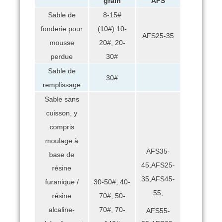
grain
AFS
Sable de
8-15#
fonderie pour
(10#) 10-
AFS25-35
mousse
20#, 20-
perdue
30#
Sable de
30#
remplissage
Sable sans
cuisson, y
compris
moulage à
AFS35-
base de
45,AFS25-
résine
35,AFS45-
30-50#, 40-
furanique /
55,
70#, 50-
résine
70#, 70-
alcaline-
AFS55-