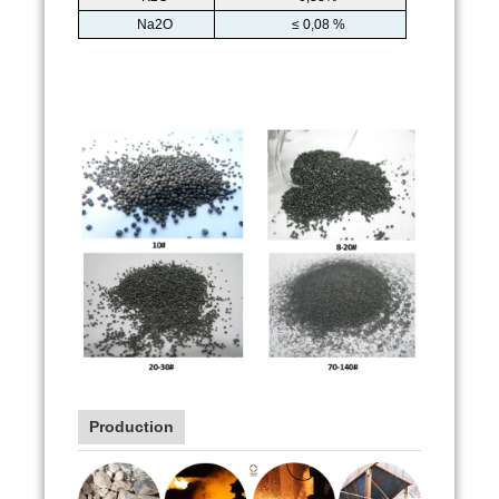
Na2O
≤ 0,08 %
Production