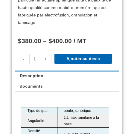
particule réfractaire sphérique faite de bauxite de
haute qualité comme matière première, qui est
fabriquée par électrofusion, granulation et
tamisage.
$
380.00
–
$
400.00
/ MT
Ajouter au devis
-
+
Description
documents
Type de grain
boule, sphérique
1.1 max, similaire à la
Angularité
balle
Densité