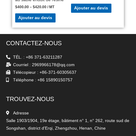
$
400.00
–
$
420.00
/ MT
Ajouter au devis
Ajouter au devis
CONTACTEZ-NOUS
TÉL. : +86 371-63211287
Courriel : 2969966178@qq.com
Télécopieur : +86-371-60305637
Téléphone : +86 15890150757
TROUVEZ-NOUS
Adresse
Salle 1903/1904, 19e étage, bâtiment n° 1, n° 262, route sud de
Songshan, district d'Erqi, Zhengzhou, Henan, Chine