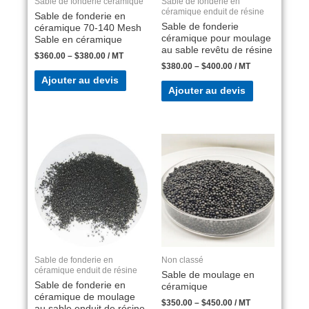
Sable de fonderie céramique
Sable de fonderie en
céramique enduit de résine
Sable de fonderie en
Sable de fonderie
céramique 70-140 Mesh
céramique pour moulage
Sable en céramique
au sable revêtu de résine
$
360.00
–
$
380.00
/ MT
$
380.00
–
$
400.00
/ MT
Ajouter au devis
Ajouter au devis
Sable de fonderie en
Non classé
céramique enduit de résine
Sable de moulage en
Sable de fonderie en
céramique
céramique de moulage
$
350.00
–
$
450.00
/ MT
au sable enduit de résine