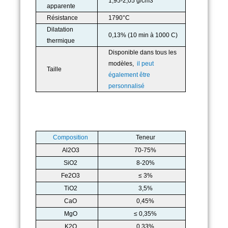
1,95-2,05 g/cm3
apparente
Résistance
1790°C
Dilatation
0,13% (10 min à 1000 C)
thermique
Disponible dans tous les
modèles,
il peut
Taille
également être
personnalisé
Composition
Teneur
Al2O3
70-75%
SiO2
8-20%
Fe2O3
≤ 3%
TiO2
3,5%
CaO
0,45%
MgO
≤ 0,35%
K2O
0,33%