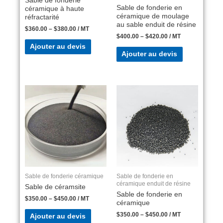
Sable de fonderie
Sable de fonderie en
céramique à haute
céramique de moulage
réfractarité
au sable enduit de résine
$
360.00
–
$
380.00
/ MT
$
400.00
–
$
420.00
/ MT
Ajouter au devis
Ajouter au devis
Sable de fonderie céramique
Sable de fonderie en
céramique enduit de résine
Sable de céramsite
Sable de fonderie en
$
350.00
–
$
450.00
/ MT
céramique
$
350.00
–
$
450.00
/ MT
Ajouter au devis