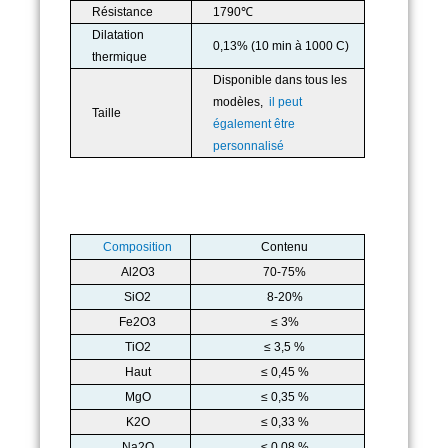
Résistance
1790℃
Dilatation
0,13% (10 min à 1000 C)
thermique
Disponible dans tous les
modèles,
il peut
Taille
également être
personnalisé
Composition
Contenu
Al2O3
70-75%
SiO2
8-20%
Fe2O3
≤ 3%
TiO2
≤ 3,5 %
Haut
≤ 0,45 %
MgO
≤ 0,35 %
K2O
≤ 0,33 %
Na2O
≤ 0,08 %