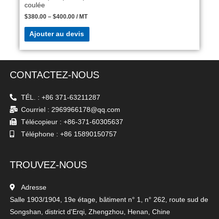
coulée
$
380.00
–
$
400.00
/ MT
Ajouter au devis
CONTACTEZ-NOUS
TÉL. : +86 371-63211287
Courriel : 2969966178@qq.com
Télécopieur : +86-371-60305637
Téléphone : +86 15890150757
TROUVEZ-NOUS
Adresse
Salle 1903/1904, 19e étage, bâtiment n° 1, n° 262, route sud de
Songshan, district d'Erqi, Zhengzhou, Henan, Chine