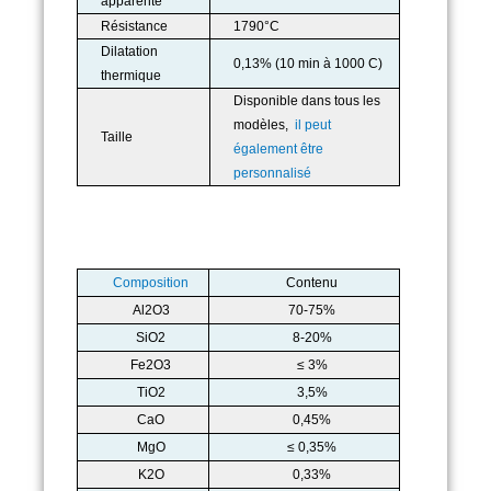
apparente
Résistance
1790°C
Dilatation
0,13% (10 min à 1000 C)
thermique
Disponible dans tous les
modèles,
il peut
Taille
également être
personnalisé
Composition
Contenu
Al2O3
70-75%
SiO2
8-20%
Fe2O3
≤ 3%
TiO2
3,5%
CaO
0,45%
MgO
≤ 0,35%
K2O
0,33%