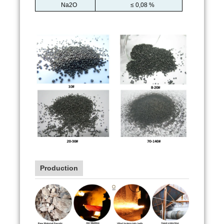
Na2O
≤ 0,08 %
Production