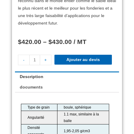
reconnu dans le monde entier comme le sable idéal
le plus récent et le meilleur pour les fonderies et a
une très large faisabilité d’applications pour le
développement futur.
$
420.00
–
$
430.00
/ MT
Ajouter au devis
-
+
Description
documents
Type de grain
boule, sphérique
1.1 max, similaire à la
Angularité
balle
Densité
1,95-2,05 g/cm3